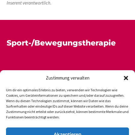
Inserent verantwortlich.
Sport-/Bewegungstherapie
Zustimmung verwalten
Um dir ein optimales Erlebnis zu bieten, verwenden wir Technologien wie
Cookies, um Geräteinformationen zu speichern und/oder darauf zuzugreifen.
Wenn du diesen Technologien zustimmst, können wir Daten wie das
Newsletter
Datenschutz
Impressum
Surfverhalten oder eindeutige IDs auf dieser Website verarbeiten. Wenn du deine
Zustimmung nicht erteilst oder zurückziehst, können bestimmte Merkmale und
Funktionen beeinträchtigt werden.
DVGS E.V.-GESCHÄFTSSTELLE
Akzeptieren