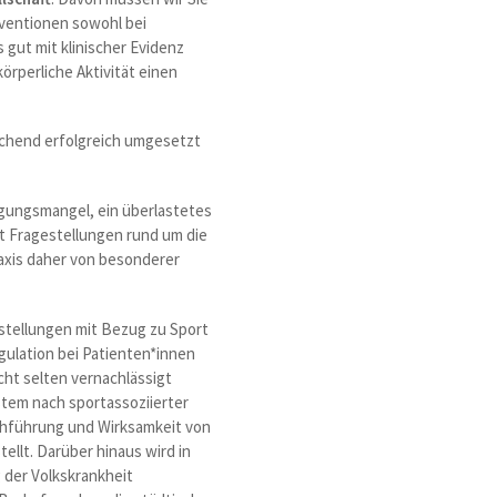
rventionen sowohl bei
 gut mit klinischer Evidenz
örperliche Aktivität einen
chend erfolgreich umgesetzt
egungsmangel, ein überlastetes
t Fragestellungen rund um die
axis daher von besonderer
gestellungen mit Bezug zu Sport
ulation bei Patienten*innen
cht selten vernachlässigt
tem nach sportassoziierter
chführung und Wirksamkeit von
llt. Darüber hinaus wird in
 der Volkskrankheit