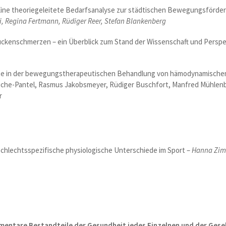
: Eine theoriegeleitete Bedarfsanalyse zur städtischen Bewegungsförde
bi, Regina Fertmann, Rüdiger Reer, Stefan Blankenberg
ückenschmerzen – ein Überblick zum Stand der Wissenschaft und Perspe
kte in der bewegungstherapeutischen Behandlung von hämodynamischen
Siche-Pantel, Rasmus Jakobsmeyer, Rüdiger Buschfort, Manfred Mühlenbe
r
chlechtsspezifische physiologische Unterschiede im Sport –
Hanna Zimm
entare Bestandteile der Gesundheit jedes Einzelnen und der Gesel