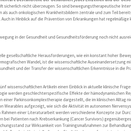
rift sicherlich nicht überzeugen. So sind bewegungstherapeutische Inte
 als auch onkologischen Krankheitsbildern zentrale und zum Teil bereits
 Auch in Hinblick auf die Prävention von Erkrankungen hat regelmäßige k
wegung in der Gesundheit und Gesundheitsförderung noch nicht ausrei
tuelle gesellschaftliche Herausforderungen, wie ein konstant hoher Bew
ografischen Wandel, ist die wissenschaftliche Auseinandersetzung mi
ndheit und der Transfer der wissenschaftlichen Erkenntnisse in die Pr
fünf wissenschaftlichen Artikeln einen Einblick in aktuelle klinische Fra
gie werden geschlechterspezifische Effekte der hämodynamischen Reg
einer Parkinsonkomplextherapie dargestellt, die im klinischen Alltag ni
n Wearables aufgezeigt, wie sich die Aktivität im autonomen Nervensys
Im Rahmen einer Literaturarbeit werden verschiedene Konzepte zur Dur
 bei Patienten nach Krebserkankung (Cancer Survivors) gegenübergeste
rschungsstand zur Wirksamkeit von Trainingsmaßnahmen zur Behandlung