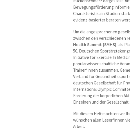
Rückenschmerz dargestellt. Abs
Bewegungsförderung informiere
Charakteristika in Studien stä
evidenz-basierter beraten wer
Um die angesprochenen gesells
zwischen den verschiedenen re
Health Summit (SMHS),
als Pl
50. Deutschen Sportärztekongr
Initiative for Exercise In Medi
populärwissenschaftliche Vera
Trainer*innen zusammen. Gemei
Verband für Gesundheitssport u
deutschen Gesellschaft für Ph
International Olympic Committe
Förderung der körperlichen Ak
Einzelnen und der Gesellschaft 
Mit diesem Heft möchten wir Ih
wünschen allen Leser*innen vie
Arbeit.