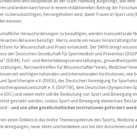
chließend wird beispielhaft an der Stadt Hamburg aufgezeigt, wie eine
n und lenken kann bevor in einem redaktionellen Beitrag der Forschun
rker zu berücksichtigen, hervorgehoben wird, damit Frauen in Sport und
den können.
chaftliche Herausforderungen zu bewältigen, werden transsektorale 
levanten Akteuren benötigt. Hierzu wurde ein neues Veranstaltungsfor
attform für Wissenschaft und Praxis entwickelt. Der SMHS bringt wissen
ess der Deutschen Gesellschaft für Sportmedizin und Prävention (DGS
cine“ (EIEIM), Fort- und Weiterbildungsveranstaltungen, gesundheitspoli
nstaltungen, Netzwerktreffen für Wissenschaftler*innen, Mediziner*inn
nsam mit wichtigen nationalen und internationalen Institutionen, wie
nd Sporttherapie e.V. (DVGS), der Deutschen Vereinigung für Sportwisse
ysiotherapiewissenschaft e. V. (DGPTW), dem Deutschen Olympischen 
e (IOC) und vielen mehr soll die Bedeutung von Sport und Bewegung im S
tivität gestärkt werden, sodass Sport und Bewegung elementare Bestan
sind –
und von allen gesellschaftlichen Institutionen gefördert werd
nen einen Einblick in das breite Themenspektrum des Sports, Medicine 
le Anregungen, neue Ideen und bedanken uns bei den Autorinnen und Au