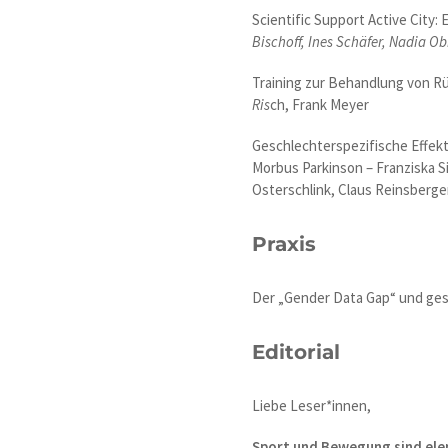
Scientific Support Active City
Bischoff, Ines Schäfer, Nadia O
Training zur Behandlung von R
Ris
ch, Frank Meyer
Geschlechterspezifische Effe
Morbus Parkinson – Franziska 
Osterschlink, Claus Reinsberge
Praxis
Der „Gender Data Gap“ und ges
Editorial
Liebe Leser*innen,
Sport und Bewegung sind elem