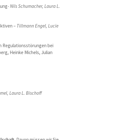
rung-
Nils Schumacher, Laura L.
ktiven –
Tillmann Engel, Lucie
 Regulationsstörungen bei
rg, Heinke Michels, Julian
el, Laura L. Bischoff
lschaft
. Davon müssen wir Sie