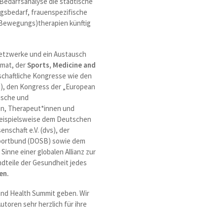
 Bedarfsanalyse die städtische
gsbedarf, frauenspezifische
 (Bewegungs)therapien künftig
Netzwerke und ein Austausch
mat, der
Sports, Medicine and
schaftliche Kongresse wie den
P), den Kongress der „European
tische und
en, Therapeut*innen und
 beispielsweise dem Deutschen
nschaft e.V. (dvs), der
Sportbund (DOSB) sowie dem
inne einer globalen Allianz zur
dteile der Gesundheit jedes
en.
and Health Summit geben. Wir
toren sehr herzlich für ihre