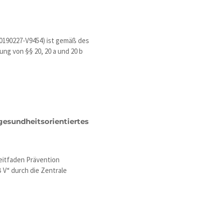
20190227-V9454) ist gemäß des
ng von §§ 20, 20 a und 20 b
gesundheitsorientiertes
eitfaden Prävention
 V“ durch die Zentrale