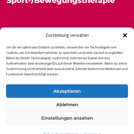
Sport-/Bewegungstherapie
Zustimmung verwalten
Um dir ein optimales Erlebnis zu bieten, verwenden wir Technologien wie
Cookies, um Geräteinformationen zu speichern und/oder darauf zuzugreifen.
Wenn du diesen Technologien zustimmst, können wir Daten wie das
Newsletter
Datenschutz
Impressum
Surfverhalten oder eindeutige IDs auf dieser Website verarbeiten. Wenn du deine
Zustimmung nicht erteilst oder zurückziehst, können bestimmte Merkmale und
Funktionen beeinträchtigt werden.
DVGS E.V.-GESCHÄFTSSTELLE
Akzeptieren
Vogelsanger Weg 48
Ablehnen
50354 Hürth-Efferen
Einstellungen ansehen
Tel.: 49 (0 22 33) 6 50 17
dvgs@dvgs.de