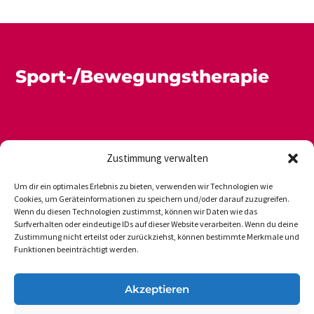
Sport-/Bewegungstherapie
Zustimmung verwalten
Um dir ein optimales Erlebnis zu bieten, verwenden wir Technologien wie
Cookies, um Geräteinformationen zu speichern und/oder darauf zuzugreifen.
Wenn du diesen Technologien zustimmst, können wir Daten wie das
Newsletter
Datenschutz
Impressum
Surfverhalten oder eindeutige IDs auf dieser Website verarbeiten. Wenn du deine
Zustimmung nicht erteilst oder zurückziehst, können bestimmte Merkmale und
Funktionen beeinträchtigt werden.
DVGS E.V.-GESCHÄFTSSTELLE
Akzeptieren