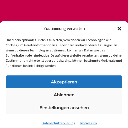
Zustimmung verwalten
Um dir ein optimales Erlebnis zu bieten, verwenden wir Technologien wie
Cookies, um Geräteinformationen zu speichern und/oder darauf zuzugreifen.
Wenn du diesen Technologien zustimmst, können wir Daten wie das
Newsletter
Datenschutz
Impressum
Surfverhalten oder eindeutige IDs auf dieser Website verarbeiten. Wenn du deine
Zustimmung nicht erteilst oder zurückziehst, können bestimmte Merkmale und
Funktionen beeinträchtigt werden.
DVGS E.V.-GESCHÄFTSSTELLE
Akzeptieren
Vogelsanger Weg 48
Ablehnen
50354 Hürth-Efferen
Einstellungen ansehen
Tel.: 49 (0 22 33) 6 50 17
dvgs@dvgs.de
Datenschutzerklärung
Impressum