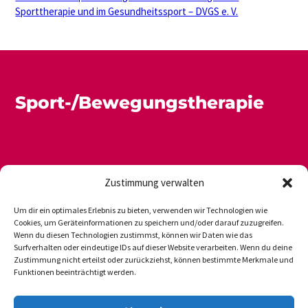
Sporttherapie und im Gesundheitssport – DVGS e. V.
Sport-/Bewegungstherapie
Zustimmung verwalten
Um dir ein optimales Erlebnis zu bieten, verwenden wir Technologien wie
Cookies, um Geräteinformationen zu speichern und/oder darauf zuzugreifen.
Wenn du diesen Technologien zustimmst, können wir Daten wie das
Newsletter
Datenschutz
Impressum
Surfverhalten oder eindeutige IDs auf dieser Website verarbeiten. Wenn du deine
Zustimmung nicht erteilst oder zurückziehst, können bestimmte Merkmale und
Funktionen beeinträchtigt werden.
DVGS E.V.-GESCHÄFTSSTELLE