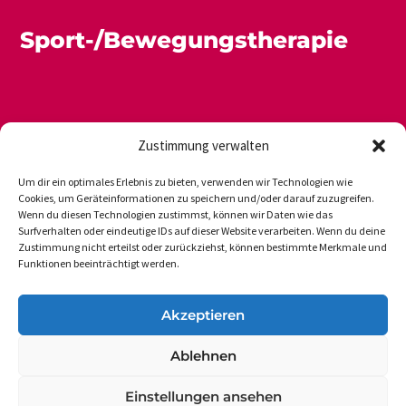
Sport-/Bewegungstherapie
Zustimmung verwalten
Um dir ein optimales Erlebnis zu bieten, verwenden wir Technologien wie
Cookies, um Geräteinformationen zu speichern und/oder darauf zuzugreifen.
Wenn du diesen Technologien zustimmst, können wir Daten wie das
Newsletter
Datenschutz
Impressum
Surfverhalten oder eindeutige IDs auf dieser Website verarbeiten. Wenn du deine
Zustimmung nicht erteilst oder zurückziehst, können bestimmte Merkmale und
Funktionen beeinträchtigt werden.
DVGS E.V.-GESCHÄFTSSTELLE
Akzeptieren
Vogelsanger Weg 48
Ablehnen
50354 Hürth-Efferen
Einstellungen ansehen