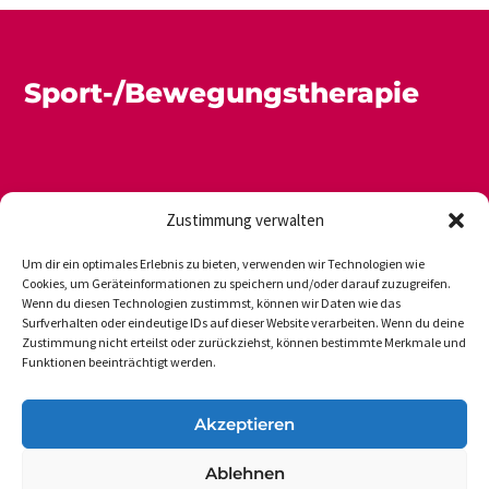
Sport-/Bewegungstherapie
Zustimmung verwalten
Um dir ein optimales Erlebnis zu bieten, verwenden wir Technologien wie
Cookies, um Geräteinformationen zu speichern und/oder darauf zuzugreifen.
Wenn du diesen Technologien zustimmst, können wir Daten wie das
Newsletter
Datenschutz
Impressum
Surfverhalten oder eindeutige IDs auf dieser Website verarbeiten. Wenn du deine
Zustimmung nicht erteilst oder zurückziehst, können bestimmte Merkmale und
Funktionen beeinträchtigt werden.
DVGS E.V.-GESCHÄFTSSTELLE
Akzeptieren
Vogelsanger Weg 48
Ablehnen
50354 Hürth-Efferen