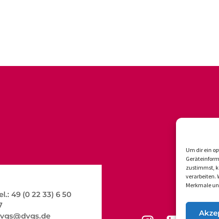
Um dir ein op
Geräteinform
zustimmst, kö
verarbeiten.
Merkmale und
el.: 49 (0 22 33) 6 50
7
Akze
vgs@dvgs.de