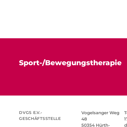
Sport-/Bewegungstherapie
DVGS E.V.-
Vogelsanger Weg
T
GESCHÄFTSSTELLE
48
1
50354 Hürth-
d