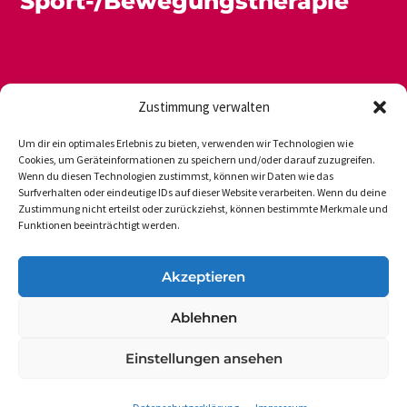
Sport-/Bewegungstherapie
Zustimmung verwalten
Um dir ein optimales Erlebnis zu bieten, verwenden wir Technologien wie
Cookies, um Geräteinformationen zu speichern und/oder darauf zuzugreifen.
Wenn du diesen Technologien zustimmst, können wir Daten wie das
Newsletter
Datenschutz
Impressum
Surfverhalten oder eindeutige IDs auf dieser Website verarbeiten. Wenn du deine
Zustimmung nicht erteilst oder zurückziehst, können bestimmte Merkmale und
Funktionen beeinträchtigt werden.
DVGS E.V.-GESCHÄFTSSTELLE
Akzeptieren
Vogelsanger Weg 48
Ablehnen
50354 Hürth-Efferen
Einstellungen ansehen
Tel.: 49 (0 22 33) 6 50 17
dvgs@dvgs.de