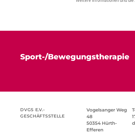
Weitere Informationen und die
Sport-/Bewegungstherapie
DVGS E.V.-
Vogelsanger Weg
T
GESCHÄFTSSTELLE
48
1
50354 Hürth-
d
Efferen