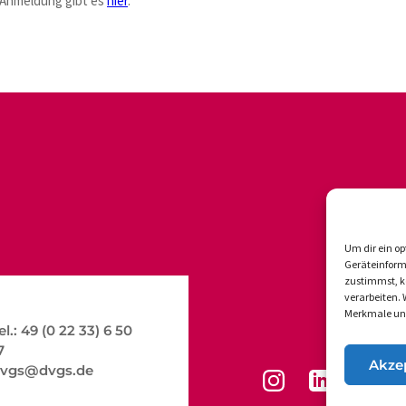
 Anmeldung gibt es
hier
.
Um dir ein op
Geräteinform
zustimmst, kö
verarbeiten.
Merkmale und
el.: 49 (0 22 33) 6 50
7
Akze
vgs@dvgs.de