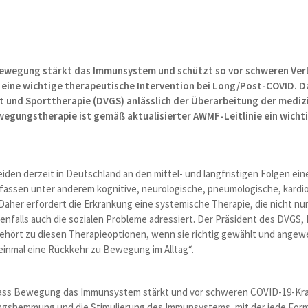
 Bewegung stärkt das Immunsystem und schützt so vor schweren Ver
 eine wichtige therapeutische Intervention bei Long/Post-COVID. D
 und Sporttherapie (DVGS) anlässlich der Überarbeitung der medizin
egungstherapie ist gemäß aktualisierter AWMF-Leitlinie ein wichti
eiden derzeit in Deutschland an den mittel- und langfristigen Folgen ei
mfassen unter anderem kognitive, neurologische, pneumologische, kardi
her erfordert die Erkrankung eine systemische Therapie, die nicht nur
falls auch die sozialen Probleme adressiert. Der Präsident des DVGS, 
 gehört zu diesen Therapieoptionen, wenn sie richtig gewählt und angewe
einmal eine Rückkehr zu Bewegung im Alltag“.
, dass Bewegung das Immunsystem stärkt und vor schweren COVID-19-Kra
ngshemmung und die Stimulierung des Immunsystems, mit der jede Form 