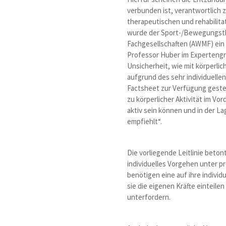
verbunden ist, verantwortlich z
therapeutischen und rehabilita
wurde der Sport-/Bewegungsthe
Fachgesellschaften (AWMF) ein 
Professor Huber im Expertengre
Unsicherheit, wie mit körperlic
aufgrund des sehr individuelle
Factsheet zur Verfügung geste
zu körperlicher Aktivität im V
aktiv sein können und in der L
empfiehlt“.
Die vorliegende Leitlinie bet
individuelles Vorgehen unter p
benötigen eine auf ihre indivi
sie die eigenen Kräfte einteil
unterfordern.