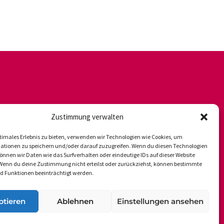
Zustimmung verwalten
timales Erlebnis zu bieten, verwenden wir Technologien wie Cookies, um
ationen zu speichern und/oder darauf zuzugreifen. Wenn du diesen Technologien
nnen wir Daten wie das Surfverhalten oder eindeutige IDs auf dieser Website
 Wenn du deine Zustimmung nicht erteilst oder zurückziehst, können bestimmte
 Funktionen beeinträchtigt werden.
ptieren
Ablehnen
Einstellungen ansehen
Newsletter
Datenschutz
Impressum