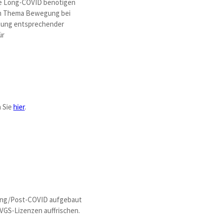
wie Long-COVID benötigen
zum Thema Bewegung bei
altung entsprechender
ür
n Sie
hier
.
 Long/Post-COVID aufgebaut
GS-Lizenzen auffrischen.