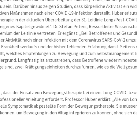
u sein. Darüber hinaus zeigen Studien, dass körperliche Aktivität ein wi
tiven Maßnahmen nach einer COVID-19-Infektion darstellt. Huber erläut
rapie in der aktuellen Überarbeitung der S1-Leitlinie Long/Post-COVI
eigenes Kapitel gewidmet“. Dr. Stefan Peters, Ressortleiter Wissensch
mium der Leitlinie vertreten. Er ergänzt: „Bei Betroffenen und Gesund
her Aktivität nach einer Infektion mit dem Coronavirus SARS-CoV-2 umzug
n Krankheitsverlaufs und der bisher fehlenden Erfahrung damit. Seitens
llt, welches Empfehlungen zu Bewegung und zum Selbstmanagement lie
ordergrund. Langfristig ist anzustreben, dass Betroffene wieder mindest
age sind, zwei Kräftigungseinheiten durchzuführen, wie es die Weltgesu
ont, dass der Einsatz von Bewegungstherapie bei einem Long-COVID- bz
rofessioneller Anleitung erfordert. Professor Huber erklärt: „Alle von
duelle Symptomatik abgestellte Form der Bewegungstherapie. Sie müssen 
en können, um Bewegung in den Alltag integrieren zu können, ohne sich d