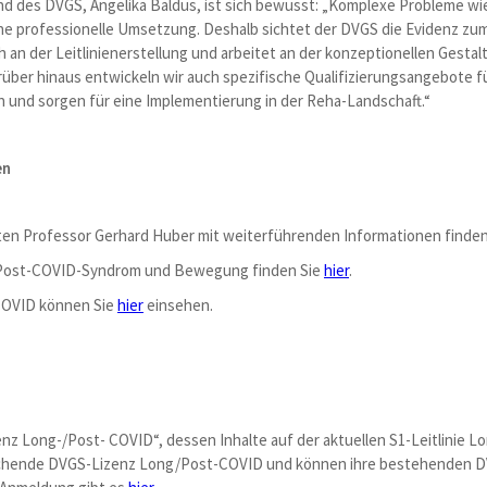
nd des DVGS, Angelika Baldus, ist sich bewusst: „Komplexe Probleme 
ine professionelle Umsetzung. Deshalb sichtet der DVGS die Evidenz 
h an der Leitlinienerstellung und arbeitet an der konzeptionellen Gest
ber hinaus entwickeln wir auch spezifische Qualifizierungsangebote f
nd sorgen für eine Implementierung in der Reha-Landschaft.“
en
rten Professor Gerhard Huber mit weiterführenden Informationen finde
Post-COVID-Syndrom und Bewegung finden Sie
hier
.
-COVID können Sie
hier
einsehen.
nz Long-/Post- COVID“, dessen Inhalte auf der aktuellen S1-Leitlinie
rechende DVGS-Lizenz Long/Post-COVID und können ihre bestehenden DV