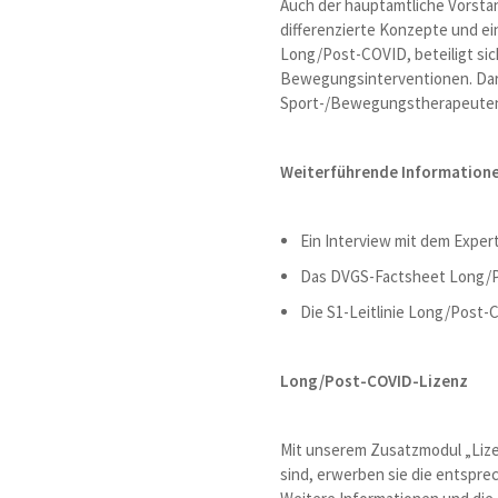
Auch der hauptamtliche Vorsta
differenzierte Konzepte und e
Long/Post-COVID, beteiligt sic
Bewegungsinterventionen. Darü
Sport-/Bewegungstherapeuten u
Weiterführende Information
Ein Interview mit dem Expe
Das DVGS-Factsheet Long/
Die S1-Leitlinie Long/Post
Long/Post-COVID-Lizenz
Mit unserem Zusatzmodul „Lize
sind, erwerben sie die entsp