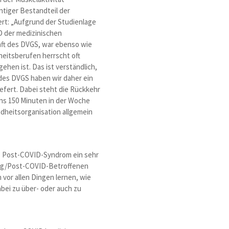
chtiger Bestandteil der
ert: „Aufgrund der Studienlage
D der medizinischen
aft des DVGS, war ebenso wie
heitsberufen herrscht oft
ehen ist. Das ist verständlich,
 des DVGS haben wir daher ein
fert. Dabei steht die Rückkehr
ens 150 Minuten in der Woche
ndheitsorganisation allgemein
w. Post-COVID-Syndrom ein sehr
 Long/Post-COVID-Betroffenen
vor allen Dingen lernen, wie
abei zu über- oder auch zu