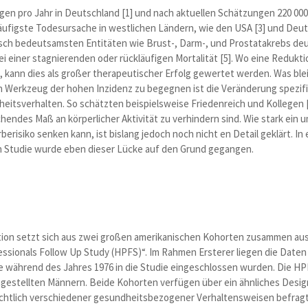
en pro Jahr in Deutschland [1] und nach aktuellen Schätzungen 220 000 S
ufigste Todesursache in westlichen Ländern, wie den USA [3] und Deut
sch bedeutsamsten Entitäten wie Brust-, Darm-, und Prostatakrebs deut
ei einer stagnierenden oder rückläufigen Mortalität [5]. Wo eine Reduktio
), kann dies als großer therapeutischer Erfolg gewertet werden. Was ble
n Werkzeug der hohen Inzidenz zu begegnen ist die Veränderung spezifi
itsverhalten. So schätzten beispielsweise Friedenreich und Kollegen [6
hendes Maß an körperlicher Aktivität zu verhindern sind. Wie stark ein
erisiko senken kann, ist bislang jedoch noch nicht en Detail geklärt. In 
en Studie wurde eben dieser Lücke auf den Grund gegangen.
tion setzt sich aus zwei großen amerikanischen Kohorten zusammen au
ssionals Follow Up Study (HPFS)“. Im Rahmen Ersterer liegen die Daten
 während des Jahres 1976 in die Studie eingeschlossen wurden. Die H
ngestellten Männern. Beide Kohorten verfügen über ein ähnliches Desi
ichtlich verschiedener gesundheitsbezogener Verhaltensweisen befragt