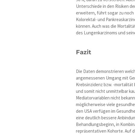
Unterschiede in den Risiken de
erweitern, führt sogar zu noc
Kolorektal- und Pankreaskarzi
können. Auch was die Mortalität
des Lungenkarzinoms und seine
Fazit
Die Daten demonstrieren welch 
angemessenen Umgang mit Genu
Krebsinzidenz bzw. -mortalität 
und somit nicht unmittelbar k
Mediatorvariablen nicht bekann
möglicherweise viele gesundhei
den USA verfügen im Gesundhei
eine deutlich bessere Anbindun
Behandlungsbeginn, in Kombinat
repräsentativen Kohorte. Auf d