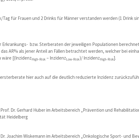
/Tag für Frauen und 2 Drinks für Männer verstanden werden (1 Drink sin
r Erkrankungs- bzw. Sterberaten der jeweiligen Populationen berechnet
 das AR% als jener Anteil an Fällen betrachtet werden, welcher bei einh
 wäre [(Inzidenz
– Inzidenz
)/ Inzidenz
].
High-Risk
Low-Risk
High-Risk
ersterberate hier auch auf die deutlich reduzierte Inzidenz zurückzufü
i Prof. Dr. Gerhard Huber im Arbeitsbereich „Prävention und Rehabilitatio
tät Heidelberg
ei Dr. Joachim Wiskemann im Arbeitsbereich „Onkologische Sport- und 