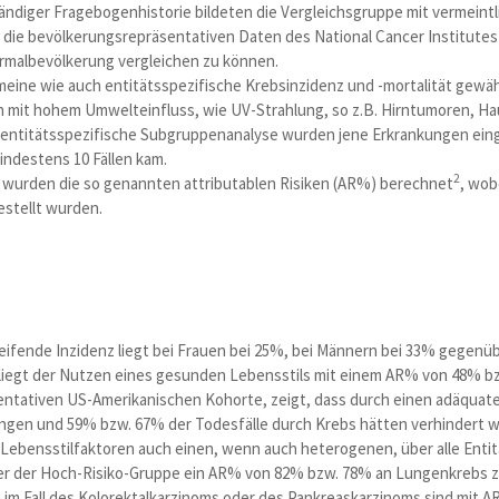
ständiger Fragebogenhistorie bildeten die Vergleichsgruppe mit vermeint
die bevölkerungsrepräsentativen Daten des National Cancer Institute
rmalbevölkerung vergleichen zu können.
meine wie auch entitätsspezifische Krebsinzidenz und -mortalität gew
n mit hohem Umwelteinfluss, wie UV-Strahlung, so z.B. Hirntumoren, Ha
e entitätsspezifische Subgruppenanalyse wurden jene Erkrankungen ei
indestens 10 Fällen kam.
2
n wurden die so genannten attributablen Risiken (AR%) berechnet
, wob
estellt wurden.
eifende Inzidenz liegt bei Frauen bei 25%, bei Männern bei 33% gegenü
, liegt der Nutzen eines gesunden Lebensstils mit einem AR% von 48% 
sentativen US-Amerikanischen Kohorte, zeigt, dass durch einen adäquat
gen und 59% bzw. 67% der Todesfälle durch Krebs hätten verhindert 
ebensstilfaktoren auch einen, wenn auch heterogenen, über alle Entitä
er der Hoch-Risiko-Gruppe ein AR% von 82% bzw. 78% an Lungenkrebs 
 im Fall des Kolorektalkarzinoms oder des Pankreaskarzinoms sind mit A