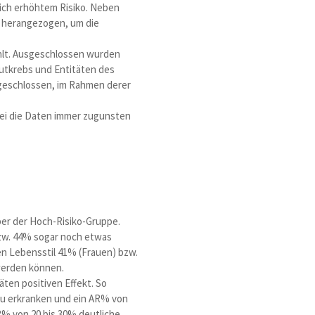
lich erhöhtem Risiko. Neben
s herangezogen, um die
ählt. Ausgeschlossen wurden
utkrebs und Entitäten des
ngeschlossen, im Rahmen derer
ei die Daten immer zugunsten
ber der Hoch-Risiko-Gruppe.
bzw. 44% sogar noch etwas
en Lebensstil 41% (Frauen) bzw.
werden können.
ten positiven Effekt. So
zu erkranken und ein AR% von
R% von 20 bis 30% deutliche