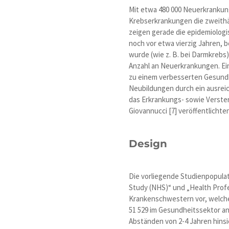
Mit etwa 480 000 Neuerkrankung
Krebserkrankungen die zweithä
zeigen gerade die epidemiologi
noch vor etwa vierzig Jahren, b
wurde (wie z. B. bei Darmkrebs
Anzahl an Neuerkrankungen. Ei
zu einem verbesserten Gesundhe
Neubildungen durch ein ausreic
das Erkrankungs- sowie Versterb
Giovannucci [7] veröffentlicht
Design
Die vorliegende Studienpopula
Study (NHS)“ und „Health Profe
Krankenschwestern vor, welche
51 529 im Gesundheitssektor a
Abständen von 2-4 Jahren hins