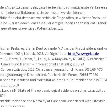
den Arbeit zu bemängeln, dass hierbei nicht auf multivariate Verfahren 
lnen Lebensstilfaktoren hätte bemessen werden können.
Aktivität bleibt demnach weiterhin die Frage offen, in welcher Dosis u
 sind. Klar ist jedoch, dass sie zu einem gesunden Lebensstil dazugehör
 gewaltiges präventives Potential besitzt.
gischen Krebsregister in Deutschlande. V. Atlas der Krebsinzidenz und –
 Dezember 2014, Lübeck, 2015. Verfügbarüber:
http://www.gekid.de
nes, B., Bertz, J., Dahm, S., Laudi, A., & Kraywinkel, K. (2012). Kurzfristi
– Umwelt und Mensch – Informationsdienst 2012; 3; 16-23
. Cancer statistics, 2016. CA: a cancer journal for clinicians 2016;66:7-30
Krebsregistrierung in Deutschland. Public Health Forum; 2016:127-130
nalysen zur Inzidenz und Mortalität an Krebs in Deutschland seit 1970. 
2015; 1; 1-10
, Lynch BM. State of the epidemiological evidence on physical activity 
2604
ventable Incidence and Mortality of Carcinoma Associated With Lifestyle
y 2016; in press.