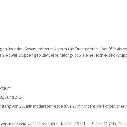
gen über den Gesamtzeitraum kann mit im Durchschnitt über 95% als 
 je zwei Gruppen gebildet, eine Niedrig- sowie eine Hoch-Risiko-Gruppe
1
konsum
8,5 und 27,5
ng von 150 min moderater respektive 75 min intensiver körperlicher Ak
n von insgesamt 28 000 Probanden (NHS n= 16 531, HPFS n= 11 731). Die