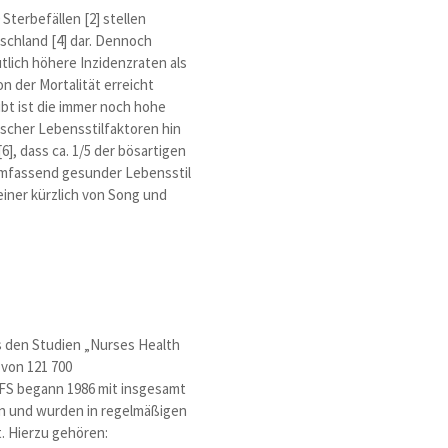
terbefällen [2] stellen
schland [4] dar. Dennoch
lich höhere Inzidenzraten als
n der Mortalität erreicht
ibt ist die immer noch hohe
scher Lebensstilfaktoren hin
], dass ca. 1/5 der bösartigen
 umfassend gesunder Lebensstil
einer kürzlich von Song und
s den Studien „Nurses Health
 von 121 700
PFS begann 1986 mit insgesamt
gn und wurden in regelmäßigen
. Hierzu gehören: