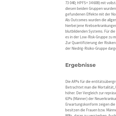
73 040; HPFS= 34 608) mit voll
diesen beiden Gruppen wurden 
gefundenen Effekte mit der No
Als Outcomes wurden die allge
hierbei jene Krebserkrankunge
blutbildenden Systems. Für di
es in der Low-Risk-Gruppe zu m
Zur Quantifizierung der Risike
der Niedrig-Risiko-Gruppe darg
Ergebnisse
Die AR% für die entitätsübergr
Betrachtet man die Mortalität
höher. Der Vergleich zur reprä
63% (Männer) der Neuerkrankun
Erwartungskonform zeigen die L
besitzen die Frauen bzw. Männ
90%, daran zu versterben. Auch