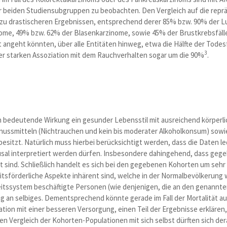
r beiden Studiensubgruppen zu beobachten. Den Vergleich auf die reprä
h zu drastischeren Ergebnissen, entsprechend derer 85% bzw. 90% der L
nome, 49% bzw. 62% der Blasenkarzinome, sowie 45% der Brustkrebsfäll
 angeht könnten, über alle Entitäten hinweg, etwa die Hälfte der Todesf
3
r starken Assoziation mit dem Rauchverhalten sogar um die 90%
.
bedeutende Wirkung ein gesunder Lebensstil mit ausreichend körperlic
ssmitteln (Nichtrauchen und kein bis moderater Alkoholkonsum) sowie
besitzt. Natürlich muss hierbei berücksichtigt werden, dass die Daten led
ausal interpretiert werden dürfen. Insbesondere dahingehend, dass ge
t sind. Schließlich handelt es sich bei den gegebenen Kohorten um sehr
tsförderliche Aspekte inhärent sind, welche in der Normalbevölkerung w
tssystem beschäftigte Personen (wie denjenigen, die an den genannte
g an selbiges. Dementsprechend könnte gerade im Fall der Mortalität au
ion mit einer besseren Versorgung, einen Teil der Ergebnisse erklären,
en Vergleich der Kohorten-Populationen mit sich selbst dürften sich de