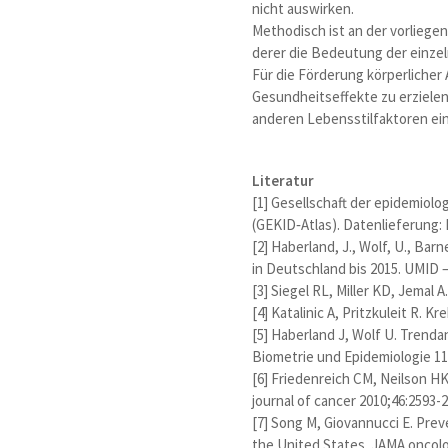
nicht auswirken.
Methodisch ist an der vorliegen
derer die Bedeutung der einze
Für die Förderung körperlicher 
Gesundheitseffekte zu erzielen
anderen Lebensstilfaktoren ein
Literatur
[1] Gesellschaft der epidemiolo
(GEKID‐Atlas). Datenlieferung:
[2] Haberland, J., Wolf, U., Bar
in Deutschland bis 2015. UMID 
[3] Siegel RL, Miller KD, Jemal A
[4] Katalinic A, Pritzkuleit R. 
[5] Haberland J, Wolf U. Trenda
Biometrie und Epidemiologie 11 
[6] Friedenreich CM, Neilson HK
journal of cancer 2010;46:2593-
[7] Song M, Giovannucci E. Pre
the United States. JAMA oncolog