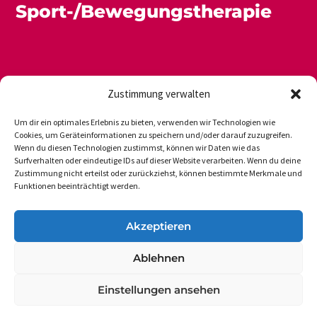
Sport-/Bewegungstherapie
Zustimmung verwalten
Um dir ein optimales Erlebnis zu bieten, verwenden wir Technologien wie
Cookies, um Geräteinformationen zu speichern und/oder darauf zuzugreifen.
Wenn du diesen Technologien zustimmst, können wir Daten wie das
Newsletter
Datenschutz
Impressum
Surfverhalten oder eindeutige IDs auf dieser Website verarbeiten. Wenn du deine
Zustimmung nicht erteilst oder zurückziehst, können bestimmte Merkmale und
Funktionen beeinträchtigt werden.
DVGS E.V.-GESCHÄFTSSTELLE
Akzeptieren
Vogelsanger Weg 48
Ablehnen
50354 Hürth-Efferen
Einstellungen ansehen
Tel.: 49 (0 22 33) 6 50 17