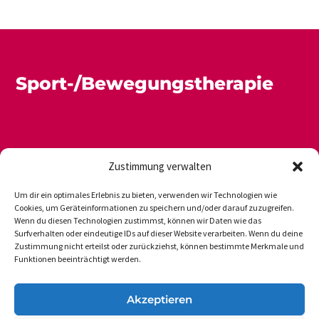
Sport-/Bewegungstherapie
Zustimmung verwalten
Um dir ein optimales Erlebnis zu bieten, verwenden wir Technologien wie
Cookies, um Geräteinformationen zu speichern und/oder darauf zuzugreifen.
Wenn du diesen Technologien zustimmst, können wir Daten wie das
Newsletter
Datenschutz
Impressum
Surfverhalten oder eindeutige IDs auf dieser Website verarbeiten. Wenn du deine
Zustimmung nicht erteilst oder zurückziehst, können bestimmte Merkmale und
Funktionen beeinträchtigt werden.
DVGS E.V.-GESCHÄFTSSTELLE
Akzeptieren