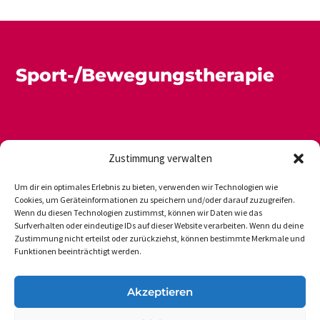
Sport-/Bewegungstherapie
Zustimmung verwalten
Um dir ein optimales Erlebnis zu bieten, verwenden wir Technologien wie
Cookies, um Geräteinformationen zu speichern und/oder darauf zuzugreifen.
Wenn du diesen Technologien zustimmst, können wir Daten wie das
Newsletter
Datenschutz
Impressum
Surfverhalten oder eindeutige IDs auf dieser Website verarbeiten. Wenn du deine
Zustimmung nicht erteilst oder zurückziehst, können bestimmte Merkmale und
Funktionen beeinträchtigt werden.
DVGS E.V.-GESCHÄFTSSTELLE
Akzeptieren
Vogelsanger Weg 48