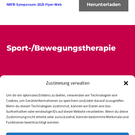
Herunterladen
NRFB-Symposium-2025-Flyer-Web
Sport-/Bewegungstherapie
Zustimmung verwalten
Um dir ein optimales Erlebnis zu bieten, verwenden wir Technologien wie
Cookies, um Geräteinformationen zu speichern und/oder darauf zuzugreifen.
Wenn du diesen Technologien zustimmst, können wir Daten wie das
Newsletter
Datenschutz
Impressum
Surfverhalten oder eindeutige IDs auf dieser Website verarbeiten. Wenn du deine
Zustimmung nicht erteilst oder zurückziehst, können bestimmte Merkmale und
Funktionen beeinträchtigt werden.
DVGS E.V.-GESCHÄFTSSTELLE