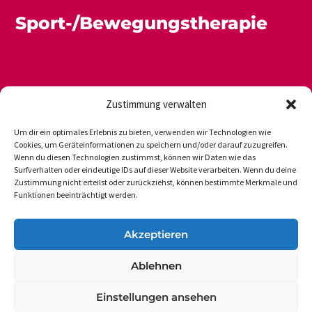
Sport-/Bewegungstherapie
Zustimmung verwalten
Um dir ein optimales Erlebnis zu bieten, verwenden wir Technologien wie
Cookies, um Geräteinformationen zu speichern und/oder darauf zuzugreifen.
Wenn du diesen Technologien zustimmst, können wir Daten wie das
Newsletter
Datenschutz
Impressum
Surfverhalten oder eindeutige IDs auf dieser Website verarbeiten. Wenn du deine
Zustimmung nicht erteilst oder zurückziehst, können bestimmte Merkmale und
Funktionen beeinträchtigt werden.
DVGS E.V.-GESCHÄFTSSTELLE
Akzeptieren
Vogelsanger Weg 48
Ablehnen
50354 Hürth-Efferen
Einstellungen ansehen
Tel.: 49 (0 22 33) 6 50 17