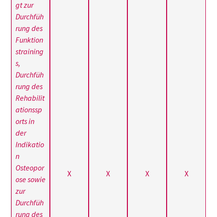
gt zur
Durchfüh
rung des
Funktion
straining
s,
Durchfüh
rung des
Rehabilit
ationssp
orts in
der
Indikatio
n
Osteopor
X
X
X
X
ose sowie
zur
Durchfüh
rung des