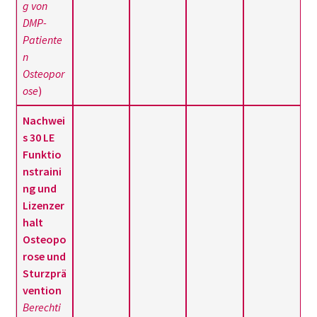
g von
DMP-
Patiente
n
Osteopor
ose
)
Nachwei
s 30 LE
Funktio
nstraini
ng und
Lizenzer
halt
Osteopo
rose und
Sturzprä
vention
Berechti