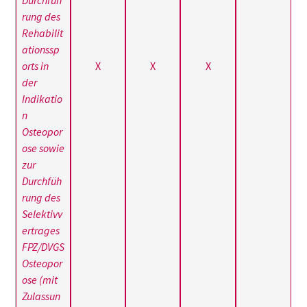
Durchfüh
rung des
Rehabilit
ationssp
orts in
X
X
X
der
Indikatio
n
Osteopor
ose sowie
zur
Durchfüh
rung des
Selektivv
ertrages
FPZ/DVGS
Osteopor
ose (mit
Zulassun