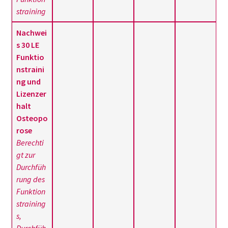
straining
Nachwei
s 30 LE
Funktio
nstraini
ng und
Lizenzer
halt
Osteopo
rose
Berechti
gt zur
Durchfüh
rung des
Funktion
straining
s,