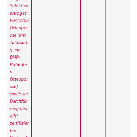
Selektivv
ertrages
FPZ/DVGS
Osteopor
ose (mit
Zulassun
g von
DMP-
Patiente
n
Osteopor
ose)
sowie zur
Durchfüh
rung des
ZPP-
zertifizier
ten