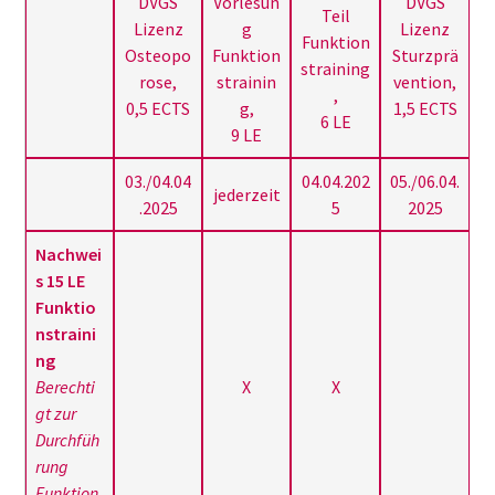
DVGS
Vorlesun
DVGS
Teil
Lizenz
g
Lizenz
Funktion
Osteopo
Funktion
Sturzprä
straining
rose,
strainin
vention,
,
0,5 ECTS
g,
1,5 ECTS
6 LE
9 LE
03./04.04
04.04.202
05./06.04.
jederzeit
.2025
5
2025
Nachwei
s 15 LE
Funktio
nstraini
ng
Berechti
X
X
gt zur
Durchfüh
rung
Funktion