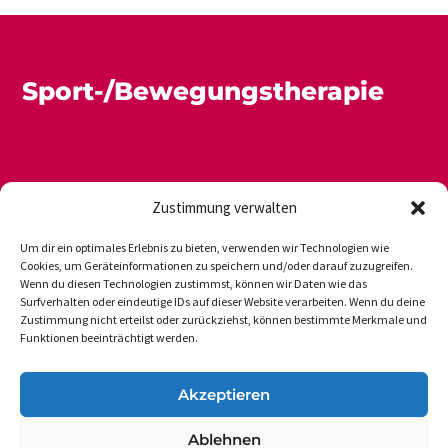
Sport-/Bewegungstherapie
Zustimmung verwalten
Um dir ein optimales Erlebnis zu bieten, verwenden wir Technologien wie
Cookies, um Geräteinformationen zu speichern und/oder darauf zuzugreifen.
Wenn du diesen Technologien zustimmst, können wir Daten wie das
Newsletter
Datenschutz
Impressum
Surfverhalten oder eindeutige IDs auf dieser Website verarbeiten. Wenn du deine
Zustimmung nicht erteilst oder zurückziehst, können bestimmte Merkmale und
Funktionen beeinträchtigt werden.
DVGS E.V.-GESCHÄFTSSTELLE
Akzeptieren
Vogelsanger Weg 48
Ablehnen