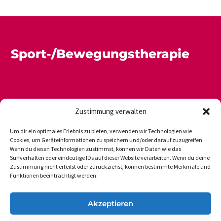
Sport-/Bewegungstherapie
Zustimmung verwalten
Um dir ein optimales Erlebnis zu bieten, verwenden wir Technologien wie
Cookies, um Geräteinformationen zu speichern und/oder darauf zuzugreifen.
Wenn du diesen Technologien zustimmst, können wir Daten wie das
Newsletter
Datenschutz
Impressum
Surfverhalten oder eindeutige IDs auf dieser Website verarbeiten. Wenn du deine
Zustimmung nicht erteilst oder zurückziehst, können bestimmte Merkmale und
Funktionen beeinträchtigt werden.
DVGS E.V.-GESCHÄFTSSTELLE
Akzeptieren