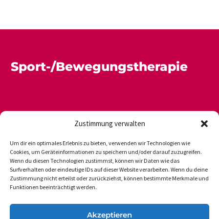
Sport-/Bewegungstherapie
Zustimmung verwalten
Um dir ein optimales Erlebnis zu bieten, verwenden wir Technologien wie
Cookies, um Geräteinformationen zu speichern und/oder darauf zuzugreifen.
Wenn du diesen Technologien zustimmst, können wir Daten wie das
Newsletter
Datenschutz
Impressum
Surfverhalten oder eindeutige IDs auf dieser Website verarbeiten. Wenn du deine
Zustimmung nicht erteilst oder zurückziehst, können bestimmte Merkmale und
Funktionen beeinträchtigt werden.
DVGS E.V.-GESCHÄFTSSTELLE
Akzeptieren