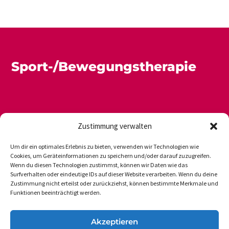
Sport-/Bewegungstherapie
Zustimmung verwalten
Um dir ein optimales Erlebnis zu bieten, verwenden wir Technologien wie
Cookies, um Geräteinformationen zu speichern und/oder darauf zuzugreifen.
Wenn du diesen Technologien zustimmst, können wir Daten wie das
Newsletter
Datenschutz
Impressum
Surfverhalten oder eindeutige IDs auf dieser Website verarbeiten. Wenn du deine
Zustimmung nicht erteilst oder zurückziehst, können bestimmte Merkmale und
Funktionen beeinträchtigt werden.
DVGS E.V.-GESCHÄFTSSTELLE
Akzeptieren