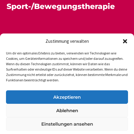
Sport-/Bewegungstherapie
Zustimmung verwalten
Um dir ein optimales Erlebnis zu bieten, verwenden wir Technologien wie
Cookies, um Geräteinformationen zu speichern und/oder darauf zuzugreifen.
Wenn du diesen Technologien zustimmst, können wir Daten wie das
Newsletter
Datenschutz
Impressum
Surfverhalten oder eindeutige IDs auf dieser Website verarbeiten. Wenn du deine
Zustimmung nicht erteilst oder zurückziehst, können bestimmte Merkmale und
Funktionen beeinträchtigt werden.
DVGS E.V.-GESCHÄFTSSTELLE
Akzeptieren
Vogelsanger Weg 48
Ablehnen
50354 Hürth-Efferen
Einstellungen ansehen
Tel.: 49 (0 22 33) 6 50 17