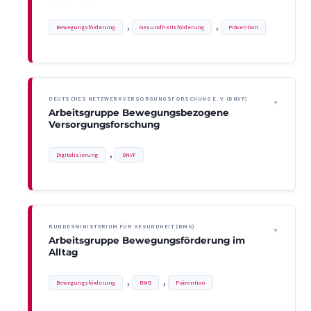
, 
, 
Bewegungsförderung
Gesundheitsförderung
Prävention
DEUTSCHES NETZWERK VERSORGUNGSFORSCHUNG E. V. (DNVF)
Arbeitsgruppe Bewegungsbezogene
Versorgungsforschung
, 
Digitalisierung
DNVF
BUNDESMINISTERIUM FÜR GESUNDHEIT (BMG)
Arbeitsgruppe Bewegungsförderung im
Alltag
, 
, 
Bewegungsförderung
BMG
Prävention