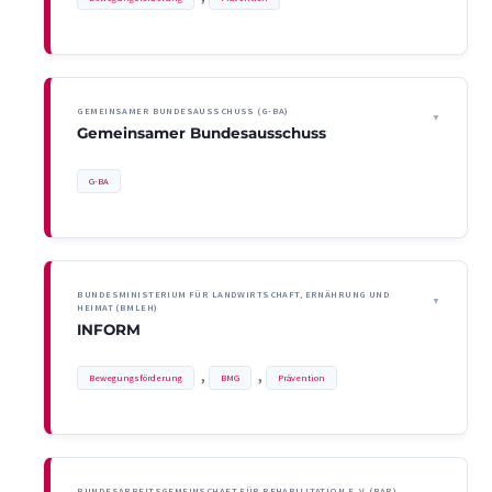
GEMEINSAMER BUNDESAUSSCHUSS (G-BA)
Gemeinsamer Bundesausschuss
G-BA
BUNDESMINISTERIUM FÜR LANDWIRTSCHAFT, ERNÄHRUNG UND
HEIMAT (BMLEH)
INFORM
, 
, 
Bewegungsförderung
BMG
Prävention
BUNDESARBEITSGEMEINSCHAFT FÜR REHABILITATION E. V. (BAR)