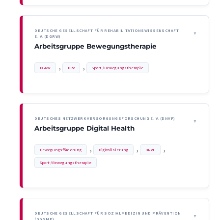
DEUTSCHE GESELLSCHAFT FÜR REHABILITATIONSWISSENSCHAFT
E. V. (DGRW)
Arbeitsgruppe Bewegungstherapie
, 
, 
DGRW
DRV
Sport-/Bewegungstherapie
DEUTSCHES NETZWERK VERSORGUNGSFORSCHUNG E. V. (DNVF)
Arbeitsgruppe Digital Health
, 
, 
, 
Bewegungsförderung
Digitalisierung
DNVF
Sport-/Bewegungstherapie
DEUTSCHE GESELLSCHAFT FÜR SOZIALMEDIZIN UND PRÄVENTION
(DGSMP)