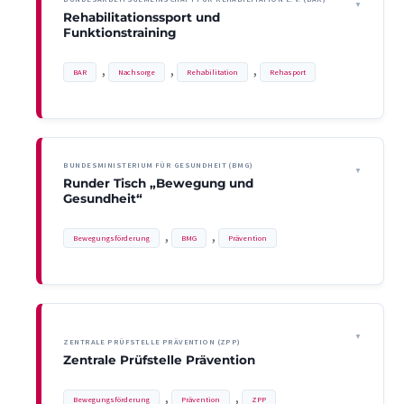
Rehabilitationssport und
Funktionstraining
, 
, 
, 
BAR
Nachsorge
Rehabilitation
Rehasport
BUNDESMINISTERIUM FÜR GESUNDHEIT (BMG)
Runder Tisch „Bewegung und
Gesundheit“
, 
, 
Bewegungsförderung
BMG
Prävention
ZENTRALE PRÜFSTELLE PRÄVENTION (ZPP)
Zentrale Prüfstelle Prävention
, 
, 
Bewegungsförderung
Prävention
ZPP