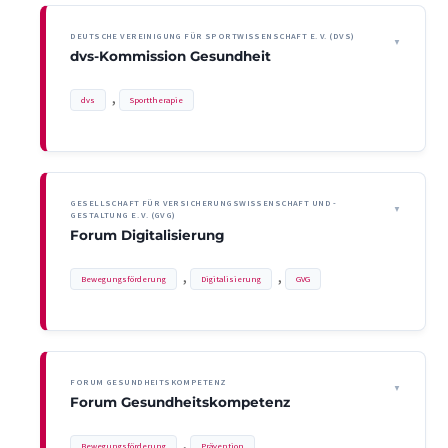
DEUTSCHE VEREINIGUNG FÜR SPORTWISSENSCHAFT E. V. (DVS)
dvs-Kommission Gesundheit
, 
dvs
Sporttherapie
GESELLSCHAFT FÜR VERSICHERUNGSWISSENSCHAFT UND -
GESTALTUNG E. V. (GVG)
Forum Digitalisierung
, 
, 
Bewegungsförderung
Digitalisierung
GVG
FORUM GESUNDHEITSKOMPETENZ
Forum Gesundheitskompetenz
, 
Bewegungsförderung
Prävention