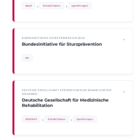
, 
, 
BamR
Rehabilitation
Sporttherapie
BUNDESINITIATIVE STURZPRÄVENTION (BIS)
Bundesinitiative für Sturzprävention
BIS
DEUTSCHE GESELLSCHAFT FÜR MEDIZINISCHE REHABILITATION
(DEGEMED)
Deutsche Gesellschaft für Medizinische
Rehabilitation
, 
, 
DEGEMED
Rehabilitation
Sporttherapie