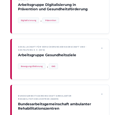
Arbeitsgruppe Digitalisierung in
Prävention und Gesundheitsförderung
, 
Digitalisierung
Prävention
GESELLSCHAFT FÜR VERSICHERUNGSWISSENSCHAFT UND -
GESTALTUNG E. V. (GVG)
Arbeitsgruppe Gesundheitsziele
, 
Bewegungsförderung
GVG
BUNDESARBEITSGEMEINSCHAFT AMBULANTER
REHABILITATIONSZENTREN (BAMR)
Bundesarbeitsgemeinschaft ambulanter
Rehabilitationszentren