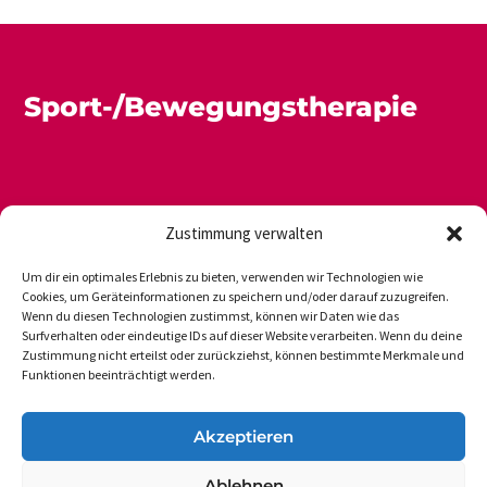
Sport-/Bewegungstherapie
Zustimmung verwalten
Um dir ein optimales Erlebnis zu bieten, verwenden wir Technologien wie
Cookies, um Geräteinformationen zu speichern und/oder darauf zuzugreifen.
Wenn du diesen Technologien zustimmst, können wir Daten wie das
Newsletter
Datenschutz
Impressum
Surfverhalten oder eindeutige IDs auf dieser Website verarbeiten. Wenn du deine
Zustimmung nicht erteilst oder zurückziehst, können bestimmte Merkmale und
Funktionen beeinträchtigt werden.
DVGS E.V.-GESCHÄFTSSTELLE
Akzeptieren
Vogelsanger Weg 48
Ablehnen