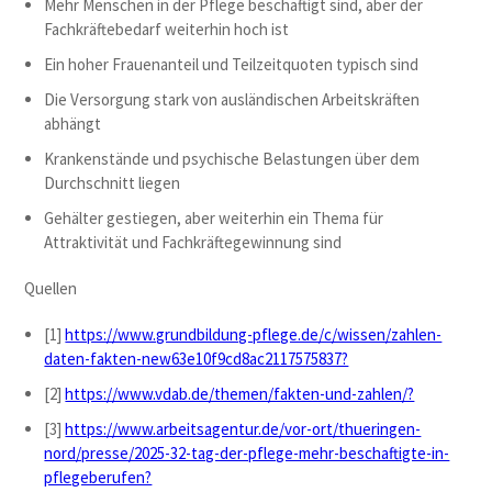
Mehr Menschen in der Pflege beschäftigt sind, aber der
Fachkräftebedarf weiterhin hoch ist
Ein hoher Frauenanteil und Teilzeitquoten typisch sind
Die Versorgung stark von ausländischen Arbeitskräften
abhängt
Krankenstände und psychische Belastungen über dem
Durchschnitt liegen
Gehälter gestiegen, aber weiterhin ein Thema für
Attraktivität und Fachkräftegewinnung sind
Quellen
[1]
https://www.grundbildung-pflege.de/c/wissen/zahlen-
daten-fakten-new63e10f9cd8ac2117575837?
[2]
https://www.vdab.de/themen/fakten-und-zahlen/?
[3]
https://www.arbeitsagentur.de/vor-ort/thueringen-
nord/presse/2025-32-tag-der-pflege-mehr-beschaftigte-in-
pflegeberufen?