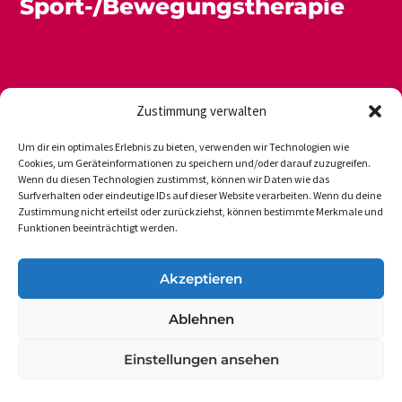
Sport-/Bewegungstherapie
Zustimmung verwalten
Um dir ein optimales Erlebnis zu bieten, verwenden wir Technologien wie
Cookies, um Geräteinformationen zu speichern und/oder darauf zuzugreifen.
Wenn du diesen Technologien zustimmst, können wir Daten wie das
Newsletter
Datenschutz
Impressum
Surfverhalten oder eindeutige IDs auf dieser Website verarbeiten. Wenn du deine
Zustimmung nicht erteilst oder zurückziehst, können bestimmte Merkmale und
Funktionen beeinträchtigt werden.
DVGS E.V.-GESCHÄFTSSTELLE
Akzeptieren
Vogelsanger Weg 48
Ablehnen
50354 Hürth-Efferen
Einstellungen ansehen
Tel.: 49 (0 22 33) 6 50 17
dvgs@dvgs.de