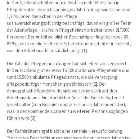
In Deutschland arbeiten heute deutlich mehr Menschen in
Pflegeberufen als noch vor einigen Jahren. Insgesamt sind rund
1,7 Millionen Menschen in der Pflege
sozialversicherungspflichtig beschäftigt, davon ein großer Teil in
der Altenpflege – alleine in Pflegeheimen arbeiten etwa 817.000
Personen. Der Anteil weiblicher Beschäftigter liegt bei etwa 80–
82 %, und rund die Hälfte der Mitarbeitenden arbeitet in Teilzeit,
was den Arbeitsmarkt zusätzlich prägt [1].
Die Zahl der Pflegeeinrichtungen hat sich ebenfalls verändert:
In Deutschland gibt es etwa 16.500 stationäre Pflegeheime und
rund 15.500 ambulante Pflegedienste, die die Versorgung
pflegebedürftiger Menschen gewährleisten [2]. Der
demografische Wandel wirkt sich weiterhin stark auf den
Arbeitsmarkt aus: Ein erheblicher Anteil der Beschäftigten ist
bereits älter (zum Beispiel rund 23 % sind 55 Jahre oder älter),
was in den kommenden Jahren zu weiteren Personalabgängen
führen wird [3].
Der Fachkräftemangel bleibt eine zentrale Herausforderung.
Trotz eines Beschäftigungszuwachses in den letzten Jahren ist