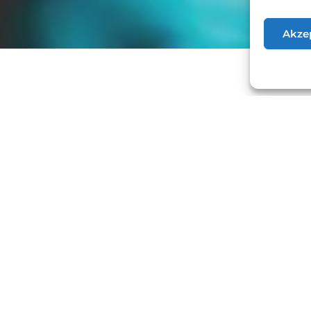
Akze
el.: 49 (0 22 33) 6 50
7