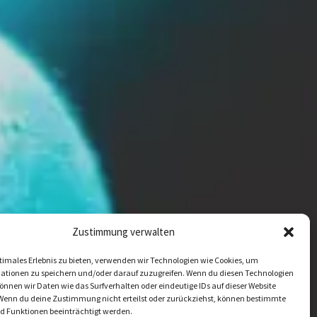
Zustimmung verwalten
timales Erlebnis zu bieten, verwenden wir Technologien wie Cookies, um
ationen zu speichern und/oder darauf zuzugreifen. Wenn du diesen Technologien
nnen wir Daten wie das Surfverhalten oder eindeutige IDs auf dieser Website
 Wenn du deine Zustimmung nicht erteilst oder zurückziehst, können bestimmte
 Funktionen beeinträchtigt werden.