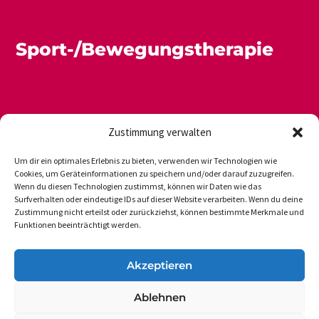
Sport-/Bewegungstherapie
Zustimmung verwalten
Um dir ein optimales Erlebnis zu bieten, verwenden wir Technologien wie
Cookies, um Geräteinformationen zu speichern und/oder darauf zuzugreifen.
Wenn du diesen Technologien zustimmst, können wir Daten wie das
Newsletter
Datenschutz
Impressum
Surfverhalten oder eindeutige IDs auf dieser Website verarbeiten. Wenn du deine
Zustimmung nicht erteilst oder zurückziehst, können bestimmte Merkmale und
Funktionen beeinträchtigt werden.
DVGS E.V.-GESCHÄFTSSTELLE
Akzeptieren
Vogelsanger Weg 48
Ablehnen
50354 Hürth-Efferen