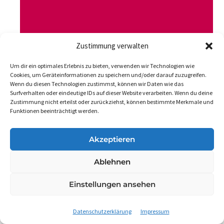
Zustimmung verwalten
Um dir ein optimales Erlebnis zu bieten, verwenden wir Technologien wie
Cookies, um Geräteinformationen zu speichern und/oder darauf zuzugreifen.
Wenn du diesen Technologien zustimmst, können wir Daten wie das
Surfverhalten oder eindeutige IDs auf dieser Website verarbeiten. Wenn du deine
Gesundheit Aktuell
Zustimmung nicht erteilst oder zurückziehst, können bestimmte Merkmale und
Gesundheitspolitisch
, 
Politik
Funktionen beeinträchtigt werden.
Patientenleitlinie „Bluthochdruck“ veröffentlicht
Akzeptieren
19. April 2024
Ablehnen
Die Patientenleitlinie „Bluthochdruck“ wurde unter
Beteiligung des DVGS von der ÄZQ veröffentlicht.
Einstellungen ansehen
Datenschutzerklärung
Impressum